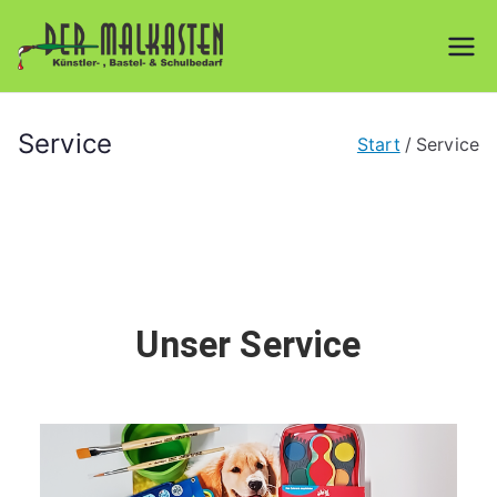
Der
Künstler-, Bastel- &
Schulbedarf
Malkasten
Service
Start
Service
GmbH
Unser Service